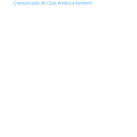
Comunicado de Club América Femenil
Haitam marcó un gran gol de falta directa