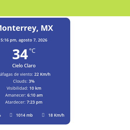
onterrey, MX
5:16 pm,
agosto 7, 2026
34
°C
Cielo Claro
áfagas de viento:
22 Km/h
Clouds:
3%
Visibilidad:
10 km
Amanecer:
6:10 am
Atardecer:
7:23 pm
%
1014 mb
18 Km/h