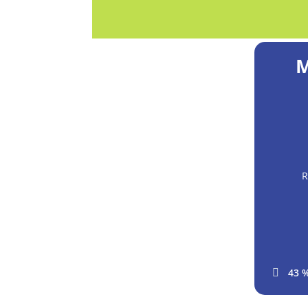
M
R
43 