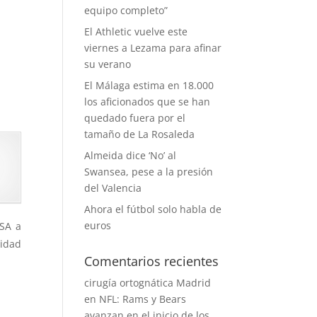
equipo completo”
El Athletic vuelve este
viernes a Lezama para afinar
su verano
El Málaga estima en 18.000
los aficionados que se han
quedado fuera por el
tamaño de La Rosaleda
Almeida dice ‘No’ al
Swansea, pese a la presión
del Valencia
Ahora el fútbol solo habla de
euros
MSA a
lidad
Comentarios recientes
cirugía ortognática Madrid
en
NFL: Rams y Bears
avanzan en el inicio de los