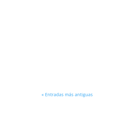
El delantero y Palacios se marchan al Ful
éxito otros futbolistas forjados en La Fábr
« Entradas más antiguas