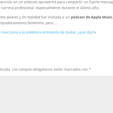
aparición en un pódcast aprovechó para compartir un fuerte mensa
u carrera profesional, especialmente durante el último año.
ómo quieres
y
En realidad
fue invitada a un
pódcast de Apple Music
l empoderamiento femenino; pero …
 reacciona a la polémica entrevista de Nodal, ¿qué dijo?
»
licada.
Los campos obligatorios están marcados con
*