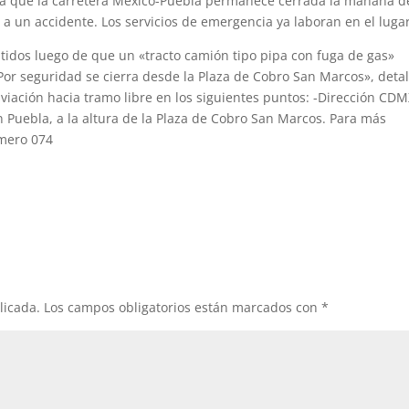
ma que la carretera México-Puebla permanece cerrada la mañana d
o a un accidente. Los servicios de emergencia ya laboran en el lugar
idos luego de que un «tracto camión tipo pipa con fuga de gas»
Por seguridad se cierra desde la Plaza de Cobro San Marcos», detal
viación hacia tramo libre en los siguientes puntos: -Dirección CDM
ón Puebla, a la altura de la Plaza de Cobro San Marcos. Para más
úmero 074
licada.
Los campos obligatorios están marcados con
*