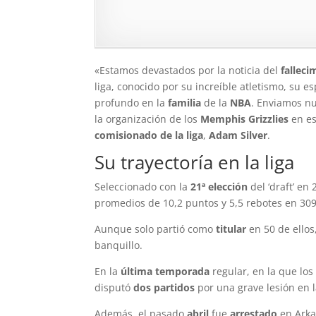
«Estamos devastados por la noticia del
falleci
liga, conocido por su increíble atletismo, su e
profundo en la
familia
de la
NBA
. Enviamos n
la organización de los
Memphis Grizzlies
en es
comisionado de la liga
,
Adam Silver
.
Su trayectoría en la liga
Seleccionado con la
21ª elección
del ‘draft’ en
promedios de 10,2 puntos y 5,5 rebotes en 309
Aunque solo partió como
titular
en 50 de ello
banquillo.
En la
última temporada
regular, en la que los
disputó
dos partidos
por una grave lesión en l
Además, el pasado
abril
fue
arrestado
en Arka