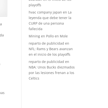
playoffs
hvac company japan
en
La
leyenda que debe tener la
CURP de una persona
ra
fallecida
oda
Mining
en
Pollo en Mole
reparto de publicidad
en
NFL: Rams y Bears avanzan
en el inicio de los playoffs
reparto de publicidad
en
n
NBA: Unos Bucks diezmados
por las lesiones frenan a los
Celtics
nas
.