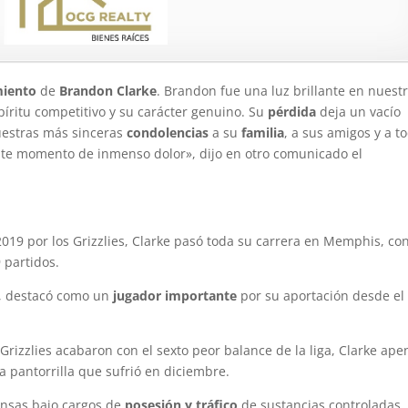
miento
de
Brandon Clarke
. Brandon fue una luz brillante en nuest
spíritu competitivo y su carácter genuino. Su
pérdida
deja un vacío
uestras más sinceras
condolencias
a su
familia
, a sus amigos y a t
te momento de inmenso dolor», dijo en otro comunicado el
 2019 por los Grizzlies, Clarke pasó toda su carrera en Memphis, co
 partidos.
s, destacó como un
jugador importante
por su aportación desde el
 Grizzlies acabaron con el sexto peor balance de la liga, Clarke ape
a pantorrilla que sufrió en diciembre.
nsas bajo cargos de
posesión y tráfico
de sustancias controladas