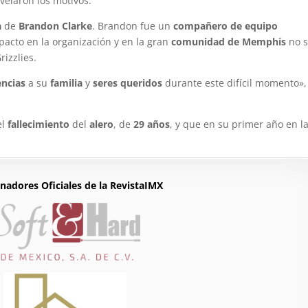
velaron los motivos.
a
de
Brandon Clarke
. Brandon fue un
compañero de equipo
acto en la organización y en la gran
comunidad de Memphis
no s
izzlies.
ncias
a su
familia
y
seres queridos
durante este difícil momento»,
el
fallecimiento
del
alero
, de
29 años
, y que en su primer año en la
nadores Oficiales de la RevistaIMX