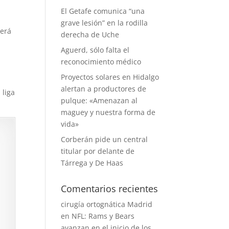
El Getafe comunica “una
grave lesión” en la rodilla
erá
derecha de Uche
Aguerd, sólo falta el
reconocimiento médico
Proyectos solares en Hidalgo
alertan a productores de
 liga
pulque: «Amenazan al
maguey y nuestra forma de
vida»
Corberán pide un central
titular por delante de
Tárrega y De Haas
Comentarios recientes
cirugía ortognática Madrid
en
NFL: Rams y Bears
avanzan en el inicio de los