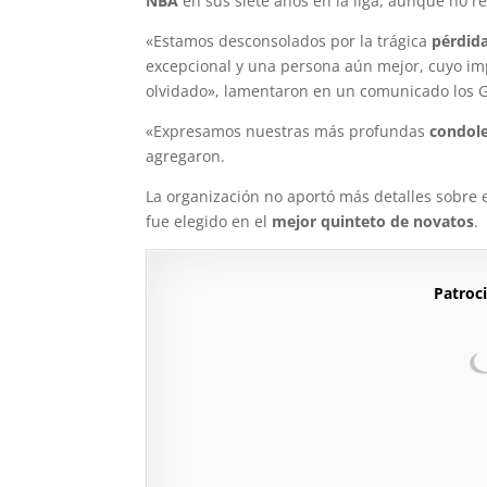
NBA
en sus siete años en la liga, aunque no re
«Estamos desconsolados por la trágica
pérdid
excepcional y una persona aún mejor, cuyo imp
olvidado», lamentaron en un comunicado los Gr
«Expresamos nuestras más profundas
condole
agregaron.
La organización no aportó más detalles sobre 
fue elegido en el
mejor quinteto de novatos
.
Patroci