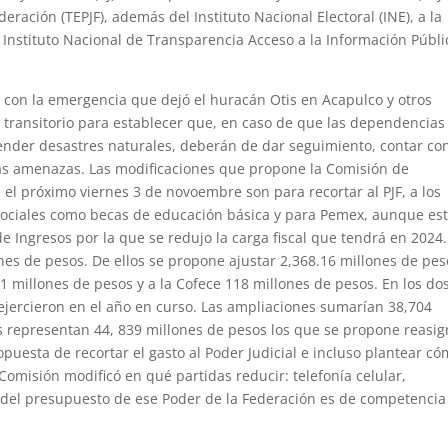
ederación (TEPJF), además del Instituto Nacional Electoral (INE), a la
 Instituto Nacional de Transparencia Acceso a la Información Públi
con la emergencia que dejó el huracán Otis en Acapulco y otros
o transitorio para establecer que, en caso de que las dependencias
ender desastres naturales, deberán de dar seguimiento, contar co
as amenazas. Las modificaciones que propone la Comisión de
el próximo viernes 3 de novoembre son para recortar al PJF, a los
ciales como becas de educación básica y para Pemex, aunque es
e Ingresos por la que se redujo la carga fiscal que tendrá en 2024.
nes de pesos. De ellos se propone ajustar 2,368.16 millones de pes
121 millones de pesos y a la Cofece 118 millones de pesos. En los do
ejercieron en el año en curso. Las ampliaciones sumarían 38,704
 representan 44, 839 millones de pesos los que se propone reasig
opuesta de recortar el gasto al Poder Judicial e incluso plantear có
 Comisión modificó en qué partidas reducir: telefonía celular,
o del presupuesto de ese Poder de la Federación es de competencia