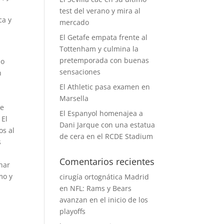
test del verano y mira al
ca y
mercado
El Getafe empata frente al
Tottenham y culmina la
pretemporada con buenas
 o
sensaciones
n
El Athletic pasa examen en
Marsella
te
El Espanyol homenajea a
 El
Dani Jarque con una estatua
os al
de cera en el RCDE Stadium
s
Comentarios recientes
nar
mo y
cirugía ortognática Madrid
en
NFL: Rams y Bears
avanzan en el inicio de los
playoffs