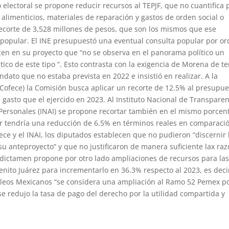
electoral se propone reducir recursos al TEPJF, que no cuantifica 
alimenticios, materiales de reparación y gastos de orden social o
 recorte de 3,528 millones de pesos, que son los mismos que ese
 popular. El INE presupuestó una eventual consulta popular por o
cen en su proyecto que “no se observa en el panorama político un
tico de este tipo “. Esto contrasta con la exigencia de Morena de t
dato que no estaba prevista en 2022 e insistió en realizar. A la
ofece) la Comisión busca aplicar un recorte de 12.5% al presupue
 gasto que el ejercido en 2023. Al Instituto Nacional de Transparen
 Personales (INAI) se propone recortar también en el mismo porcen
ir tendría una reducción de 6.5% en términos reales en comparaci
ece y el INAI, los diputados establecen que no pudieron “discernir 
su anteproyecto” y que no justificaron de manera suficiente lax ra
e dictamen propone por otro lado ampliaciones de recursos para la
enito Juárez para incrementarlo en 36.3% respecto al 2023, es deci
óleos Mexicanos “se considera una ampliación al Ramo 52 Pemex p
e redujo la tasa de pago del derecho por la utilidad compartida y