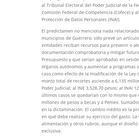
al Tribunal Electoral del Poder Judicial de la F
Comisión Federal de Competencia (Cofece) y al
Protección de Datos Personales (INAI).
El predictamen no menciona nada relacionado 
municipios de Guerrero; sólo prevé un artícul
entidades reciban recursos para prevenir o at
documentación comprobatoria y mitigar futur
Presupuesto y que serían aprobadas en sesión 
órganos autónomos y aumentar a programas so
caso como efecto de la modificación de la Ley d
monto total de recortes asciende a 6,135 millo
Poder Judicial; al INE 3,528.70 pesos; al INAI 
últimos casos se quedarían con lo mismo que 
millones de pesos a becas y a Pemex. Sumados
en la dictaminación. El cambio inédito es la pr
en qué debe realizar su ejercicio del gasto. La
alimentación y otros rubros, aunque el diseñ
exclusiva.