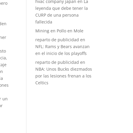
hvac company japan
en
La
pero
leyenda que debe tener la
CURP de una persona
fallecida
rden
Mining
en
Pollo en Mole
ener
reparto de publicidad
en
NFL: Rams y Bears avanzan
sto
en el inicio de los playoffs
cia,
reparto de publicidad
en
taje
NBA: Unos Bucks diezmados
ón
por las lesiones frenan a los
la
Celtics
zones
s
r un
or