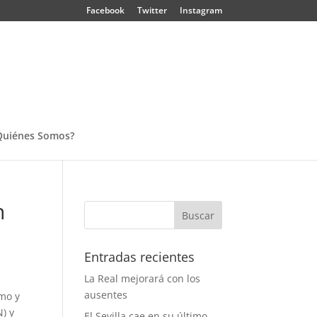
Facebook
Twitter
Instagram
Quiénes Somos?
n
Entradas recientes
La Real mejorará con los
ausentes
ómo y
N) y
El Sevilla cae en su último