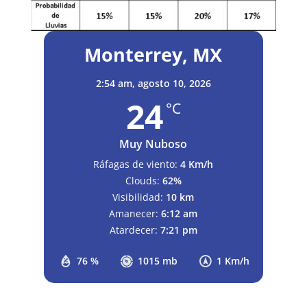
Monterrey, MX
2:54 am,
agosto 10, 2026
24
°C
Muy Nuboso
Ráfagas de viento:
4 Km/h
Clouds:
62%
Visibilidad:
10 km
Amanecer:
6:12 am
Atardecer:
7:21 pm
76 %
1015 mb
1 Km/h