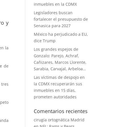
inmuebles en la CDMX
Legisladores buscan
fortalecer el presupuesto de
ro y
Senasica para 2027
México ha perjudicado a EU,
dice Trump
en la
Los grandes espejos de
Gonzalo: Parejo, Achraf,
Cañizares, Marcos Llorente,
te de
Sarabia, Carvajal, Arbeloa…
Las víctimas de despojo en
la CDMX recuperarán sus
tres
inmuebles en 15 días,
prometen autoridades
speto
Comentarios recientes
cirugía ortognática Madrid
banda
en
NFL: Rams y Bears