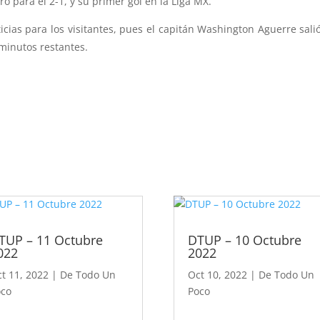
 para el 2-1, y su primer gol en la Liga MX.
icias para los visitantes, pues el capitán Washington Aguerre sali
 minutos restantes.
TUP – 11 Octubre
DTUP – 10 Octubre
022
2022
t 11, 2022
|
De Todo Un
Oct 10, 2022
|
De Todo Un
oco
Poco