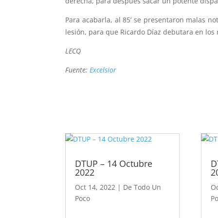
derecha, para después sacar un potente disparo
Para acabarla, al 85’ se presentaron malas not
lesión, para que Ricardo Díaz debutara en los
LECQ
Fuente:
Excelsior
DTUP – 14 Octubre
D
2022
2
Oct 14, 2022
|
De Todo Un
Oc
Poco
P