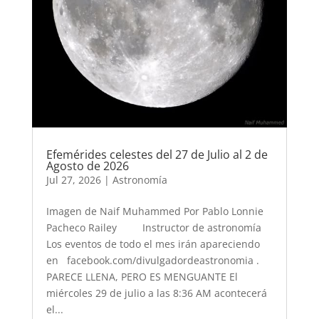
Efemérides celestes del 27 de Julio al 2 de
Agosto de 2026
Jul 27, 2026
|
Astronomía
Imagen de Naif Muhammed Por Pablo Lonnie
Pacheco Railey Instructor de astronomía
Los eventos de todo el mes irán apareciendo
en facebook.com/divulgadordeastronomia .
PARECE LLENA, PERO ES MENGUANTE El
miércoles 29 de julio a las 8:36 AM acontecerá
el...