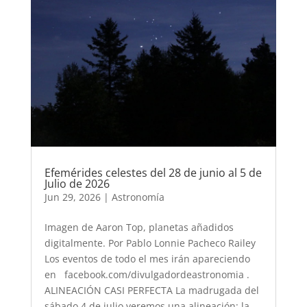
Efemérides celestes del 28 de junio al 5 de
Julio de 2026
Jun 29, 2026
|
Astronomía
Imagen de Aaron Top, planetas añadidos
digitalmente. Por Pablo Lonnie Pacheco Railey
Los eventos de todo el mes irán apareciendo
en facebook.com/divulgadordeastronomia .
ALINEACIÓN CASI PERFECTA La madrugada del
sábado 4 de julio veremos una alineación: la