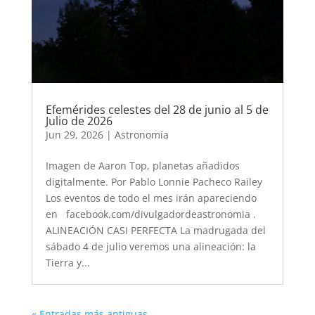
Efemérides celestes del 28 de junio al 5 de
Julio de 2026
Jun 29, 2026
|
Astronomía
Imagen de Aaron Top, planetas añadidos
digitalmente. Por Pablo Lonnie Pacheco Railey
Los eventos de todo el mes irán apareciendo
en facebook.com/divulgadordeastronomia .
ALINEACIÓN CASI PERFECTA La madrugada del
sábado 4 de julio veremos una alineación: la
Tierra y...
« Entradas más antiguas