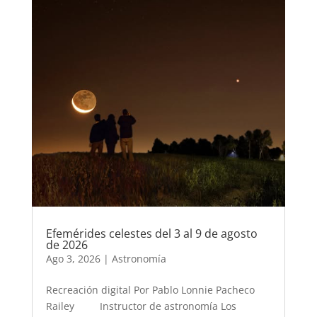
Efemérides celestes del 3 al 9 de agosto
de 2026
Ago 3, 2026
|
Astronomía
Recreación digital Por Pablo Lonnie Pacheco
Railey Instructor de astronomía Los