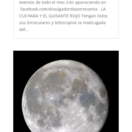
eventos de todo el mes irán apareciendo en
facebook.com/divulgadordeastronomia . LA
CUCHARA Y EL GUISANTE ROJO Tengan listos
sus binoculares y telescopios la madrugada
del...