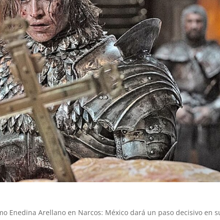
mo Enedina Arellano en Narcos: México dará un paso decisivo en s