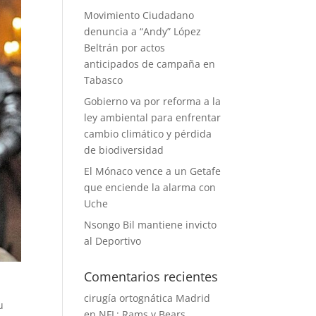
Movimiento Ciudadano
denuncia a “Andy” López
Beltrán por actos
anticipados de campaña en
Tabasco
Gobierno va por reforma a la
ley ambiental para enfrentar
cambio climático y pérdida
de biodiversidad
El Mónaco vence a un Getafe
que enciende la alarma con
Uche
Nsongo Bil mantiene invicto
al Deportivo
Comentarios recientes
cirugía ortognática Madrid
u
en
NFL: Rams y Bears