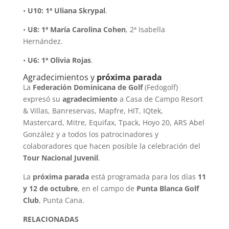
•
U10: 1ª Uliana Skrypal
.
•
U8: 1ª María Carolina Cohen
, 2ª Isabella
Hernández.
•
U6: 1ª Olivia Rojas
.
Agradecimientos y
próxima parada
La
Federación Dominicana de Golf
(Fedogolf)
expresó su
agradecimiento
a Casa de Campo Resort
& Villas, Banreservas, Mapfre, HIT, IQtek,
Mastercard, Mitre, Equifax, Tpack, Hoyo 20, ARS Abel
González y a todos los patrocinadores y
colaboradores que hacen posible la celebración del
Tour Nacional Juvenil
.
La
próxima parada
está programada para los días
11
y 12 de octubre
, en el campo de
Punta Blanca Golf
Club
, Punta Cana.
RELACIONADAS