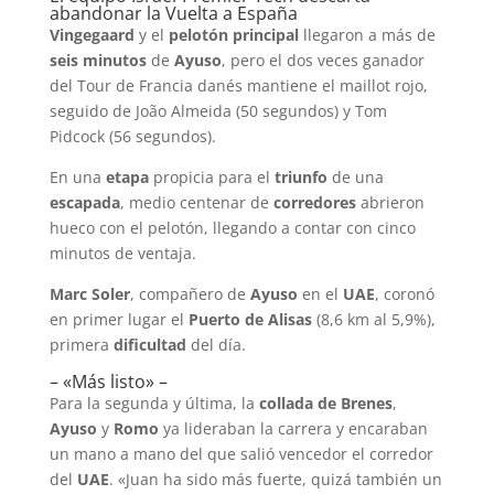
abandonar la Vuelta a España
Vingegaard
y el
pelotón principal
llegaron a más de
seis minutos
de
Ayuso
, pero el dos veces ganador
del Tour de Francia danés mantiene el maillot rojo,
seguido de João Almeida (50 segundos) y Tom
Pidcock (56 segundos).
En una
etapa
propicia para el
triunfo
de una
escapada
, medio centenar de
corredores
abrieron
hueco con el pelotón, llegando a contar con cinco
minutos de ventaja.
Marc Soler
, compañero de
Ayuso
en el
UAE
, coronó
en primer lugar el
Puerto de Alisas
(8,6 km al 5,9%),
primera
dificultad
del día.
– «Más listo» –
Para la segunda y última, la
collada de Brenes
,
Ayuso
y
Romo
ya lideraban la carrera y encaraban
un mano a mano del que salió vencedor el corredor
del
UAE
. «Juan ha sido más fuerte, quizá también un