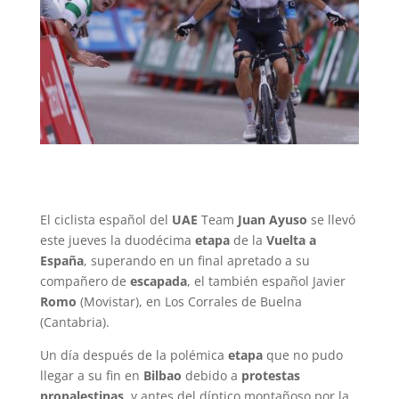
El ciclista español del
UAE
Team
Juan Ayuso
se llevó
este jueves la duodécima
etapa
de la
Vuelta a
España
, superando en un final apretado a su
compañero de
escapada
, el también español Javier
Romo
(Movistar), en Los Corrales de Buelna
(Cantabria).
Un día después de la polémica
etapa
que no pudo
llegar a su fin en
Bilbao
debido a
protestas
propalestinas
, y antes del díptico montañoso por la