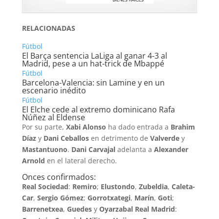
RELACIONADAS
Fútbol
El Barça sentencia LaLiga al ganar 4-3 al
Madrid, pese a un hat-trick de Mbappé
Fútbol
Barcelona-Valencia: sin Lamine y en un
escenario inédito
Fútbol
El Elche cede al extremo dominicano Rafa
Núñez al Eldense
Por su parte,
Xabi Alonso
ha dado entrada a
Brahim
Díaz
y
Dani Ceballos
en detrimento de
Valverde
y
Mastantuono
.
Dani Carvajal
adelanta a
Alexander
Arnold
en el lateral derecho.
Onces confirmados:
Real Sociedad
:
Remiro
;
Elustondo
,
Zubeldia
,
Caleta-
Car
,
Sergio Gómez
;
Gorrotxategi
,
Marín
,
Goti
;
Barrenetxea
,
Guedes
y
Oyarzabal
Real Madrid
: