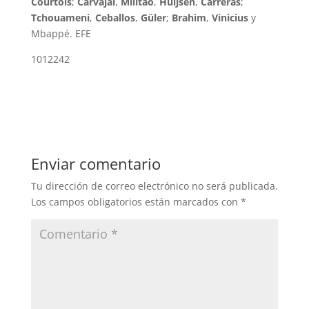
Courtois
;
Carvajal
,
Militao
,
Huijsen
,
Carreras
;
Tchouameni
,
Ceballos
,
Güler
;
Brahim
,
Vinicius
y
Mbappé. EFE
1012242
Enviar comentario
Tu dirección de correo electrónico no será publicada.
Los campos obligatorios están marcados con
*