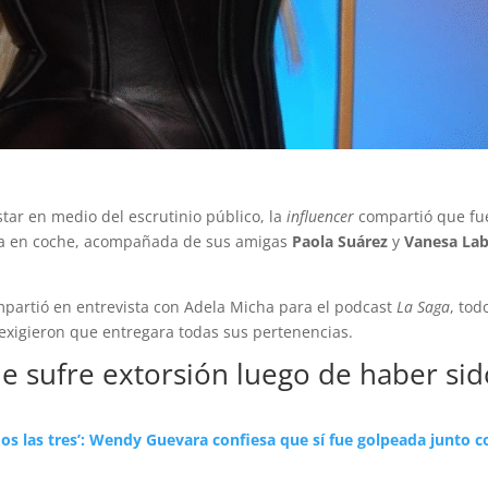
star en medio del escrutinio público, la
influencer
compartió que fu
ba en coche, acompañada de sus amigas
Paola Suárez
y
Vanesa Lab
ompartió en entrevista con Adela Micha para el podcast
La Saga
, tod
 exigieron que entregara todas sus pertenencias.
 sufre extorsión luego de haber sid
os las tres’: Wendy Guevara confiesa que sí fue golpeada junto c