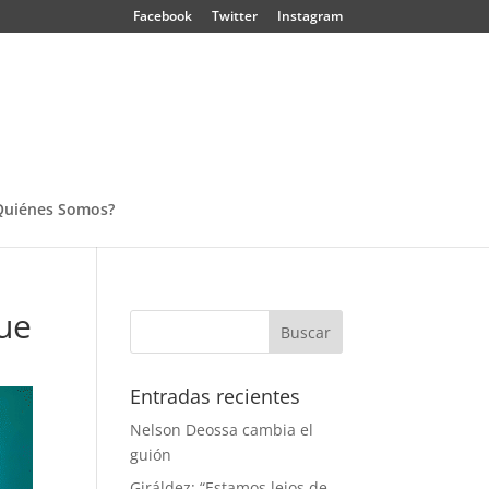
Facebook
Twitter
Instagram
Quiénes Somos?
fue
Entradas recientes
Nelson Deossa cambia el
guión
Giráldez: “Estamos lejos de