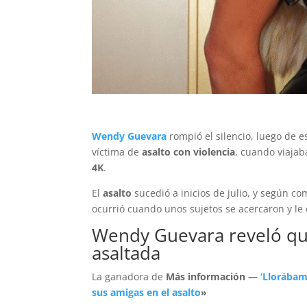
Wendy Guevara
rompió el silencio, luego de e
víctima de
asalto con violencia
, cuando viaja
4K
.
El
asalto
sucedió a inicios de julio, y según c
ocurrió cuando unos sujetos se acercaron y le
Wendy Guevara reveló que
asaltada
La
ganadora de
Más información —
‘Llorábam
sus amigas en el asalto
»