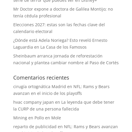
serie de terror que puedes ver en Disney+
Mr Doctor expone a doctora de Galilea Montijo; no
tenía cédula profesional
Elecciones 2027: estas son las fechas clave del
calendario electoral
¿Dónde está Adela Noriega? Esto reveló Ernesto
Laguardia en La Casa de los Famosos
Sheinbaum arranca jornada de reforestación
nacional y plantea cambiar nombre al Paso de Cortés
Comentarios recientes
cirugía ortognática Madrid
en
NFL: Rams y Bears
avanzan en el inicio de los playoffs
hvac company japan
en
La leyenda que debe tener
la CURP de una persona fallecida
Mining
en
Pollo en Mole
reparto de publicidad
en
NFL: Rams y Bears avanzan