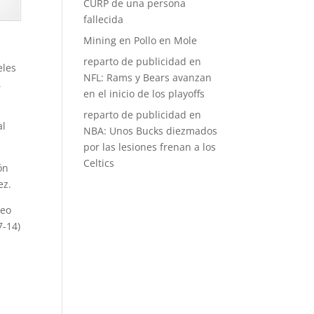
CURP de una persona
fallecida
Mining
en
Pollo en Mole
reparto de publicidad
en
eles
NFL: Rams y Bears avanzan
,
en el inicio de los playoffs
reparto de publicidad
en
al
NBA: Unos Bucks diezmados
por las lesiones frenan a los
Celtics
ón
ez.
neo
7-14)