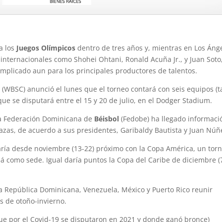
a los
Juegos Olímpicos
dentro de tres años y, mientras en Los Áng
s internacionales como Shohei Ohtani, Ronald Acuña Jr., y Juan Soto
complicado aun para los principales productores de talentos.
 (WBSC) anunció el lunes que el torneo contará con seis equipos (t
ue se disputará entre el 15 y 20 de julio, en el Dodger Stadium.
la Federación Dominicana de
Béisbol
(Fedobe) ha llegado informaci
plazas, de acuerdo a sus presidentes, Garibaldy Bautista y Juan Núñ
aría desde noviembre (13-22) próximo con la Copa América, un tor
 como sede. Igual daría puntos la Copa del Caribe de diciembre (
a República Dominicana, Venezuela, México y Puerto Rico reunir
s de otoño-invierno.
que por el Covid-19 se disputaron en 2021 y donde ganó bronce)