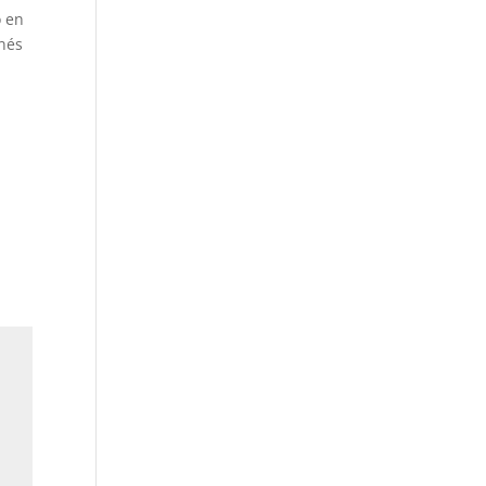
o en
onés