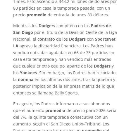
Times. Esto ascendió a 343,2 millones de dólares por
80 partidos en casa la temporada pasada, con un
precio
promedio
de entrada de unos 80 dólares.
Mientras los
Dodgers
compiten con los
Padres de
San Diego
por el título de la División Oeste de la Liga
Nacional, el
contrato
de los
Dodgers
con
SportsNet
LA
agrava la disparidad financiera. Los Padres han
vendido entradas agotadas en 66 de 75 partidos en
casa esta temporada y han vendido más entradas
que cualquier otro equipo, aparte de los
Dodgers
y
los
Yankees
. Sin embargo, los Padres han recortado
la
nómina
en los últimos dos años, tras la quiebra y
posterior implosión de la empresa matriz de lo que
entonces se llamaba Bally Sports.
En agosto, los Padres informaron a sus abonados
que el aumento
promedio
de precio para 2026 sería
del 7%, la quinta temporada consecutiva con un
aumento, según el San Diego Union-Tribune. Los
Padres aumentaron los precios un
promedio
del