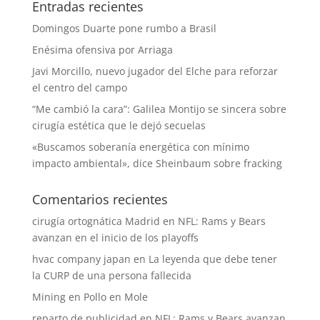
Entradas recientes
Domingos Duarte pone rumbo a Brasil
Enésima ofensiva por Arriaga
Javi Morcillo, nuevo jugador del Elche para reforzar
el centro del campo
“Me cambió la cara”: Galilea Montijo se sincera sobre
cirugía estética que le dejó secuelas
«Buscamos soberanía energética con mínimo
impacto ambiental», dice Sheinbaum sobre fracking
Comentarios recientes
cirugía ortognática Madrid
en
NFL: Rams y Bears
avanzan en el inicio de los playoffs
hvac company japan
en
La leyenda que debe tener
la CURP de una persona fallecida
Mining
en
Pollo en Mole
reparto de publicidad
en
NFL: Rams y Bears avanzan