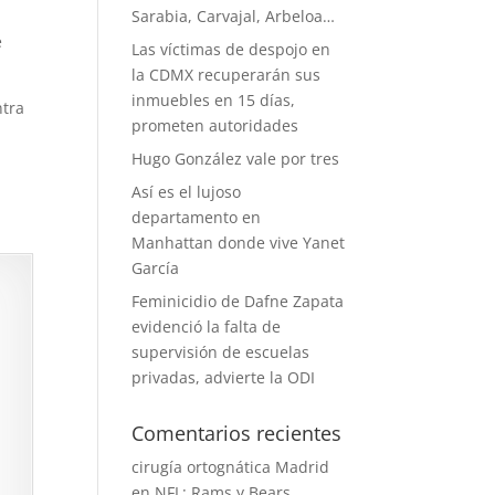
Sarabia, Carvajal, Arbeloa…
e
Las víctimas de despojo en
la CDMX recuperarán sus
inmuebles en 15 días,
ntra
prometen autoridades
Hugo González vale por tres
Así es el lujoso
departamento en
Manhattan donde vive Yanet
García
Feminicidio de Dafne Zapata
evidenció la falta de
supervisión de escuelas
privadas, advierte la ODI
Comentarios recientes
cirugía ortognática Madrid
en
NFL: Rams y Bears