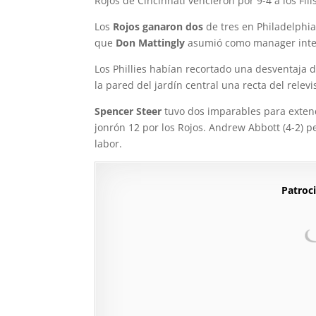
Rojos de Cincinnati vencieron por 9-4 a los Filis
Los
Rojos ganaron dos
de tres en Philadelphia,
que
Don Mattingly
asumió como manager inter
Los Phillies habían recortado una desventaja d
la pared del jardín central una recta del relev
Spencer Steer
tuvo dos imparables para exten
jonrón 12 por los Rojos. Andrew Abbott (4-2) p
labor.
Patroci