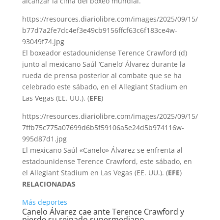
alcanzar la cima del boxeo mundial.
https://resources.diariolibre.com/images/2025/09/15/
b77d7a2fe7dc4ef3e49cb9156ffcf63c6f183ce4w-
93049f74.jpg
El boxeador estadounidense Terence Crawford (d)
junto al mexicano Saúl ‘Canelo’ Álvarez durante la
rueda de prensa posterior al combate que se ha
celebrado este sábado, en el Allegiant Stadium en
Las Vegas (EE. UU.).
(
EFE
)
https://resources.diariolibre.com/images/2025/09/15/
7ffb75c775a07699d6b5f59106a5e24d5b974116w-
995d87d1.jpg
El mexicano Saúl «Canelo» Álvarez se enfrenta al
estadounidense Terence Crawford, este sábado, en
el Allegiant Stadium en Las Vegas (EE. UU.).
(
EFE
)
RELACIONADAS
Más deportes
Canelo Álvarez cae ante Terence Crawford y
pierde su reinado supermediano