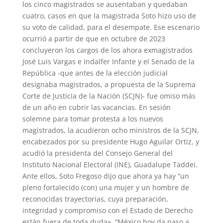
los cinco magistrados se ausentaban y quedaban
cuatro, casos en que la magistrada Soto hizo uso de
su voto de calidad, para el desempate. Ese escenario
ocurrió a partir de que en octubre de 2023
concluyeron los cargos de los ahora exmagistrados
José Luis Vargas e Indalfer Infante y el Senado de la
República -que antes de la elección judicial
designaba magistrados, a propuesta de la Suprema
Corte de Justicia de la Nación (SCJN)- fue omiso más
de un año en cubrir las vacancias. En sesión
solemne para tomar protesta a los nuevos
magistrados, la acudieron ocho ministros de la SCJN,
encabezados por su presidente Hugo Aguilar Ortiz, y
acudió la presidenta del Consejo General del
Instituto Nacional Electoral (INE), Guadalupe Taddei.
Ante ellos, Soto Fregoso dijo que ahora ya hay “un
pleno fortalecido (con) una mujer y un hombre de
reconocidas trayectorias, cuya preparación,
integridad y compromiso con el Estado de Derecho
están fuera de toda duda». “México hoy da paso a