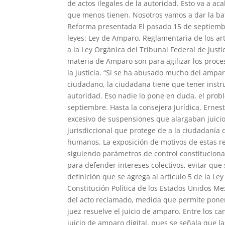
de actos ilegales de la autoridad. Esto va a a
que menos tienen. Nosotros vamos a dar la bata
Reforma presentada El pasado 15 de septiembr
leyes: Ley de Amparo, Reglamentaria de los artí
a la Ley Orgánica del Tribunal Federal de Just
materia de Amparo son para agilizar los proce
la justicia. “Sí se ha abusado mucho del ampar
ciudadano, la ciudadana tiene que tener instr
autoridad. Eso nadie lo pone en duda, el probl
septiembre. Hasta la consejera Jurídica, Ernes
excesivo de suspensiones que alargaban juicio
jurisdiccional que protege de a la ciudadanía
humanos. La exposición de motivos de estas re
siguiendo parámetros de control constitucional
para defender intereses colectivos, evitar qu
definición que se agrega al artículo 5 de la Le
Constitución Política de los Estados Unidos M
del acto reclamado, medida que permite poner
juez resuelve el juicio de amparo. Entre los c
juicio de amparo digital, pues se señala qu