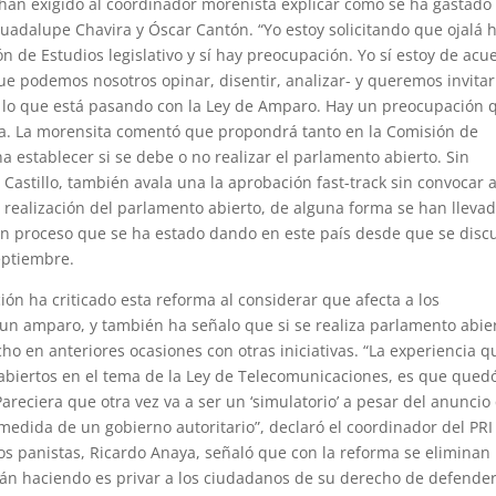
han exigido al coordinador morenista explicar cómo se ha gastado 
adalupe Chavira y Óscar Cantón. “Yo estoy solicitando que ojalá 
n de Estudios legislativo y sí hay preocupación. Yo sí estoy de acu
ue podemos nosotros opinar, disentir, analizar- y queremos invitar
 lo que está pasando con la Ley de Amparo. Hay un preocupación 
ta. La morensita comentó que propondrá tanto en la Comisión de
a establecer si se debe o no realizar el parlamento abierto. Sin
 Castillo, también avala una la aprobación fast-track sin convocar 
 realización del parlamento abierto, de alguna forma se han llevad
 un proceso que se ha estado dando en este país desde que se discu
septiembre.
ión ha criticado esta reforma al considerar que afecta a los
un amparo, y también ha señalo que si se realiza parlamento abie
o en anteriores ocasiones con otras iniciativas. “La experiencia q
abiertos en el tema de la Ley de Telecomunicaciones, es que qued
areciera que otra vez va a ser un ‘simulatorio’ a pesar del anuncio
a medida de un gobierno autoritario”, declaró el coordinador del PRI
os panistas, Ricardo Anaya, señaló que con la reforma se eliminan 
tán haciendo es privar a los ciudadanos de su derecho de defende