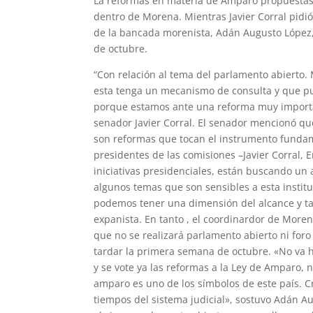
La reformas en materia de Amparo propuestas
dentro de Morena. Mientras Javier Corral pidió
de la bancada morenista, Adán Augusto López, 
de octubre.
“Con relación al tema del parlamento abierto
esta tenga un mecanismo de consulta y que pu
porque estamos ante una reforma muy importan
senador Javier Corral. El senador mencionó q
son reformas que tocan el instrumento fundame
presidentes de las comisiones –Javier Corral,
iniciativas presidenciales, están buscando un
algunos temas que son sensibles a esta institu
podemos tener una dimensión del alcance y tam
expanista. En tanto , el coordinardor de Mor
que no se realizará parlamento abierto ni foro
tardar la primera semana de octubre. «No va 
y se vote ya las reformas a la Ley de Amparo,
amparo es uno de los símbolos de este país. C
tiempos del sistema judicial», sostuvo Adán 