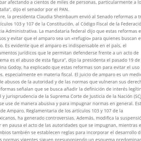
cabar afectando a cientos de miles de personas, particularmente a l
lla”, dijo el senador por el PAN.
e, la presidenta Claudia Sheinbaum envió al Senado reformas a t
culos 103 y 107 de la Constitución, al Código Fiscal de la Federaci
icia Administrativa. La mandataria federal dijo que estas reformas 
sos y evitar que el amparo sea un «refugio» para quienes buscan e
o. Es evidente que el amparo es indispensable en el país, el
umentos jurídicos que le permitan defenderse frente a un acto de
ema es el abuso de esta figura”, dijo la presidenta el pasado 19 de
tina Godoy, ha explicado que estas reformas son para evitar el uso
s, especialmente en materia fiscal. El juicio de amparo es un medi
 de abusos de la autoridad y de las normas que vulneran sus derec
formas señalan que se busca añadir la definición de interés legít
 y jurisprudencia de la Suprema Corte de Justicia de la Nación (SC
e se use de manera abusiva y para impugnar normas en general. Es
y de Amparo, Reglamentaria de los artículos 103 y 107 de la
exicanos, ha generado controversias. Además, modifica la suspensi
 en pausa el acto de las autoridades que se impugnan, mientras e
ambios también se establecen reglas para incorporar el desarrollo 
e las normas vigentes siguen presuponiendo un esquema predomina