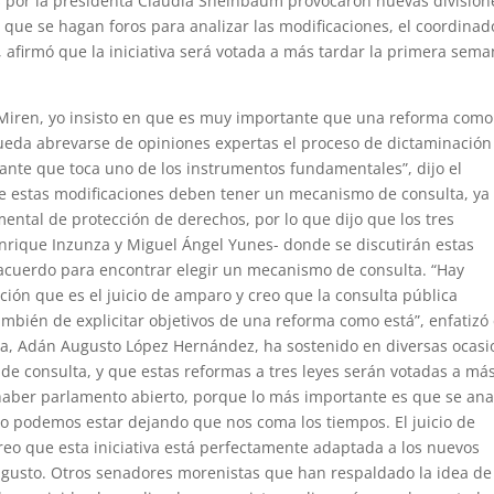
 por la presidenta Claudia Sheinbaum provocaron nuevas division
 que se hagan foros para analizar las modificaciones, el coordinad
afirmó que la iniciativa será votada a más tardar la primera sem
. Miren, yo insisto en que es muy importante que una reforma como
eda abrevarse de opiniones expertas el proceso de dictaminación
te que toca uno de los instrumentos fundamentales”, dijo el
ue estas modificaciones deben tener un mecanismo de consulta, ya
ntal de protección de derechos, por lo que dijo que los tres
 Enrique Inzunza y Miguel Ángel Yunes- donde se discutirán estas
 acuerdo para encontrar elegir un mecanismo de consulta. “Hay
ción que es el juicio de amparo y creo que la consulta pública
bién de explicitar objetivos de una reforma como está”, enfatizó 
ena, Adán Augusto López Hernández, ha sostenido en diversas ocas
 de consulta, y que estas reformas a tres leyes serán votadas a má
haber parlamento abierto, porque lo más importante es que se ana
 no podemos estar dejando que nos coma los tiempos. El juicio de
reo que esta iniciativa está perfectamente adaptada a los nuevos
Augusto. Otros senadores morenistas que han respaldado la idea de