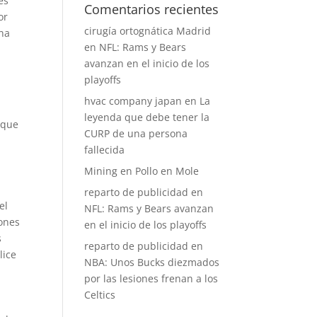
es
Comentarios recientes
or
cirugía ortognática Madrid
ana
en
NFL: Rams y Bears
avanzan en el inicio de los
playoffs
hvac company japan
en
La
leyenda que debe tener la
 que
CURP de una persona
fallecida
Mining
en
Pollo en Mole
reparto de publicidad
en
el
NFL: Rams y Bears avanzan
iones
en el inicio de los playoffs
s
reparto de publicidad
en
lice
NBA: Unos Bucks diezmados
por las lesiones frenan a los
Celtics