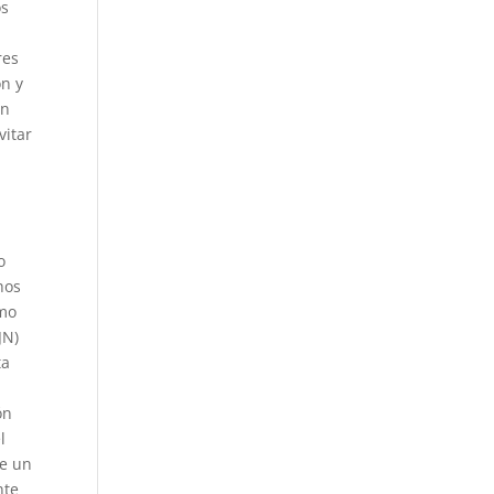
os
res
ón y
en
vitar
o
hos
imo
JN)
ta
ón
l
de un
nte