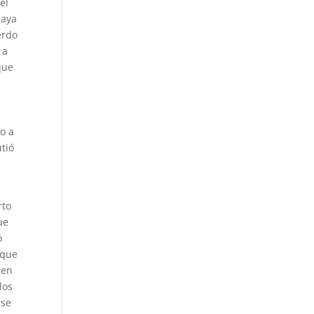
el
haya
erdo
 a
que
a
o a
tió
rto
ue
ó
 que
 en
los
rse