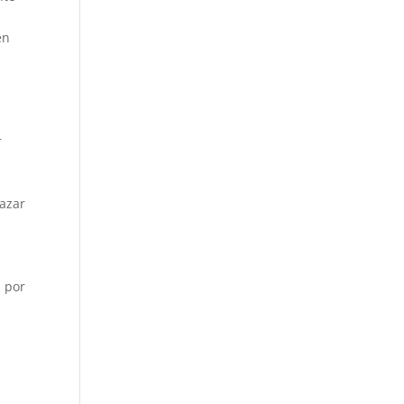
en
r
lazar
, por