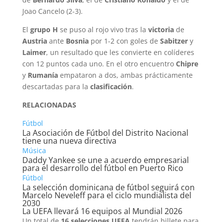
Joao Cancelo (2-3).
El
grupo H
se puso al rojo vivo tras la
victoria
de
Austria
ante
Bosnia
por 1-2 con goles de
Sabitzer
y
Laimer
, un resultado que les convierte en colíderes
con 12 puntos cada uno. En el otro encuentro
Chipre
y
Rumanía
empataron a dos, ambas prácticamente
descartadas para la
clasificación
.
RELACIONADAS
Fútbol
La Asociación de Fútbol del Distrito Nacional
tiene una nueva directiva
Música
Daddy Yankee se une a acuerdo empresarial
para el desarrollo del fútbol en Puerto Rico
Fútbol
La selección dominicana de fútbol seguirá con
Marcelo Neveleff para el ciclo mundialista del
2030
La UEFA llevará 16 equipos al Mundial 2026
Un total de
16 selecciones UEFA
tendrán billete para