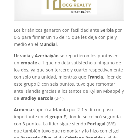
Los británicos ganaron con facilidad ante
Serbia
por
0-5 para firmar un 15 de 15 que les deja con pie y
medio en el
Mundial
.
Ucrania
y
Azerbaiyán
se repartieron los puntos en
un
empate
a 1 que no deja satisfecho a ninguno de
los dos, ya que son tercero y cuarto respectivamente
con solo una unidad, mientras que
Francia
, líder de
este grupo D con seis puntos, tuvo que remontar
ante Islandia gracias a los tantos de Kylian Mbappé y
de
Bradley Barcola
(2-1).
Armenia
superó a
Irlanda
por 2-1 y dio un paso
importante en el
grupo F
, donde se colocó segunda
con 3 puntos. La líder sigue siendo
Portugal
(6/6),
que también tuvo que remontar y lo hizo con el gol
de
Bernardo Silva
, el de
Cristiano Ronaldo
y el de