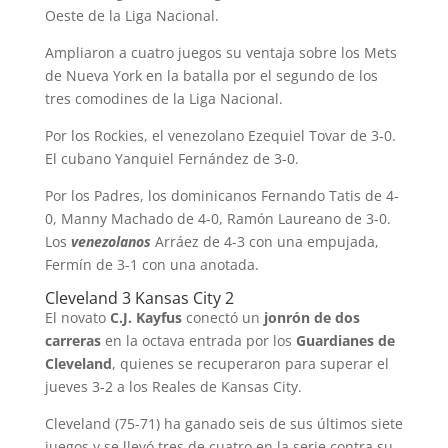
Oeste de la Liga Nacional.
Ampliaron a cuatro juegos su ventaja sobre los Mets
de Nueva York en la batalla por el segundo de los
tres comodines de la Liga Nacional.
Por los Rockies, el venezolano Ezequiel Tovar de 3-0.
El cubano Yanquiel Fernández de 3-0.
Por los Padres, los dominicanos Fernando Tatis de 4-
0, Manny Machado de 4-0, Ramón Laureano de 3-0.
Los
venezolanos
Arráez de 4-3 con una empujada,
Fermín de 3-1 con una anotada.
Cleveland 3 Kansas City 2
El novato
C.J. Kayfus
conectó un
jonrón de dos
carreras
en la octava entrada por los
Guardianes de
Cleveland
, quienes se recuperaron para superar el
jueves 3-2 a los Reales de Kansas City.
Cleveland (75-71) ha ganado seis de sus últimos siete
juegos y se llevó tres de cuatro en la serie contra su