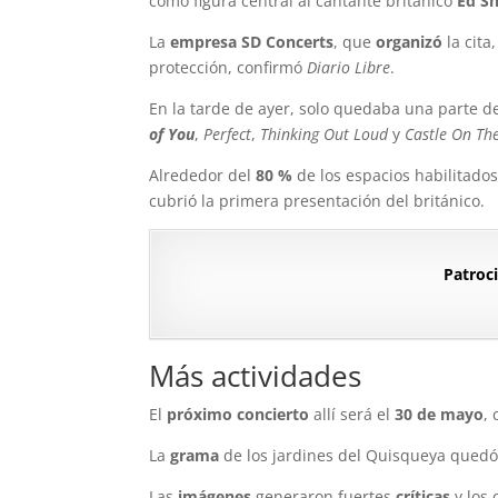
como figura central al cantante británico
Ed S
La
empresa SD Concerts
, que
organizó
la cita
protección, confirmó
Diario Libre
.
En la tarde de ayer, solo quedaba una parte d
of You
,
Perfect
,
Thinking Out Loud
y
Castle On The
Alrededor del
80 %
de los espacios habilitado
cubrió la primera presentación del británico.
Patroci
Más actividades
El
próximo concierto
allí será el
30 de mayo
,
La
grama
de los jardines del Quisqueya qued
Las
imágenes
generaron fuertes
críticas
y los 