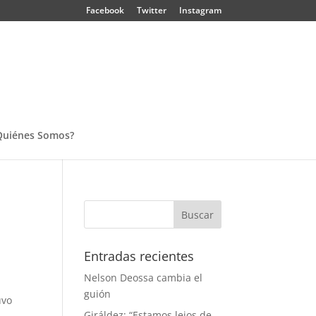
Facebook
Twitter
Instagram
Quiénes Somos?
Entradas recientes
Nelson Deossa cambia el
guión
uvo
Giráldez: “Estamos lejos de