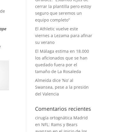
cerrar la plantilla pero estoy
 de
seguro que seremos un
equipo completo”
ape
El Athletic vuelve este
viernes a Lezama para afinar
su verano
e
El Málaga estima en 18.000
los aficionados que se han
quedado fuera por el
tamaño de La Rosaleda
Almeida dice ‘No’ al
Swansea, pese a la presión
del Valencia
Comentarios recientes
cirugía ortognática Madrid
en
NFL: Rams y Bears
avanzan en el inicio de los