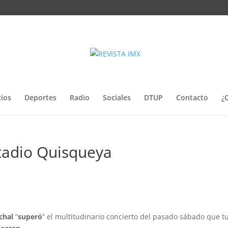
ios
Deportes
Radio
Sociales
DTUP
Contacto
¿
stadio Quisqueya
chal
“
superó
” el multitudinario concierto del pasado sábado que t