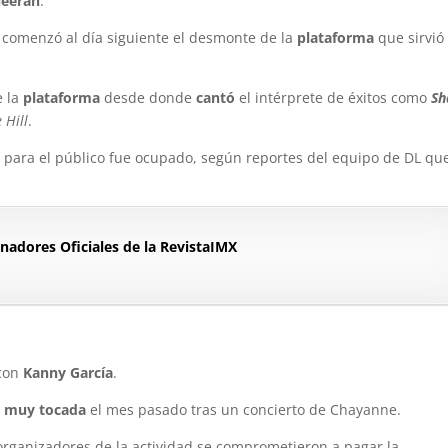
heeran
.
, comenzó al día siguiente el desmonte de la
plataforma
que sirvió
e la
plataforma
desde donde
cantó
el intérprete de éxitos como
Sh
 Hill
.
s para el público fue ocupado, según reportes del equipo de DL qu
nadores Oficiales de la RevistaIMX
 con
Kanny García
.
ó
muy tocada
el mes pasado tras un concierto de Chayanne.
organizadores de la actividad se comprometieron a pagar la