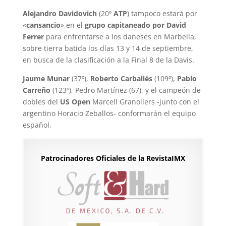
Alejandro Davidovich
(20º
ATP
) tampoco estará por
«
cansancio
» en el
grupo capitaneado por David
Ferrer
para enfrentarse a los daneses en Marbella,
sobre tierra batida los días 13 y 14 de septiembre,
en busca de la clasificación a la Final 8 de la Davis.
Jaume Munar
(37º),
Roberto Carballés
(109º),
Pablo
Carreño
(123º), Pedro Martínez (67), y el campeón de
dobles del
US Open
Marcell Granollers -junto con el
argentino Horacio Zeballos- conformarán el equipo
español.
Patrocinadores Oficiales de la RevistaIMX