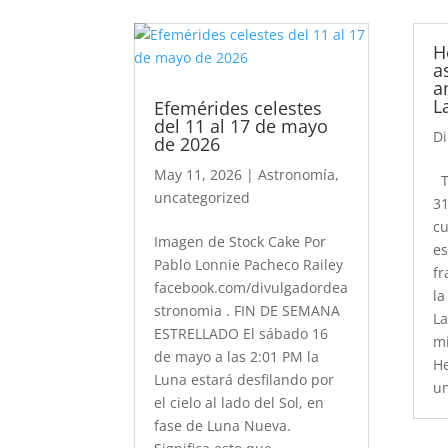
H
a
a
L
Efemérides celestes
del 11 al 17 de mayo
Di
de 2026
May 11, 2026
|
Astronomía
,
Ty
uncategorized
31
cu
Imagen de Stock Cake Por
es
Pablo Lonnie Pacheco Railey
fr
facebook.com/divulgadordea
la
stronomia . FIN DE SEMANA
La
ESTRELLADO El sábado 16
mi
de mayo a las 2:01 PM la
He
Luna estará desfilando por
un
el cielo al lado del Sol, en
fase de Luna Nueva.