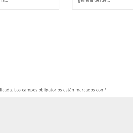
ra...
general desde...
licada.
Los campos obligatorios están marcados con
*