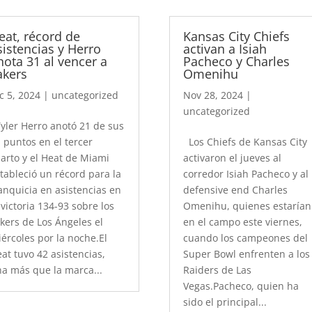
eat, récord de
Kansas City Chiefs
sistencias y Herro
activan a Isiah
nota 31 al vencer a
Pacheco y Charles
akers
Omenihu
c 5, 2024
|
uncategorized
Nov 28, 2024
|
uncategorized
ler Herro anotó 21 de sus
 puntos en el tercer
Los Chiefs de Kansas City
arto y el Heat de Miami
activaron el jueves al
tableció un récord para la
corredor Isiah Pacheco y al
anquicia en asistencias en
defensive end Charles
 victoria 134-93 sobre los
Omenihu, quienes estarían
kers de Los Ángeles el
en el campo este viernes,
ércoles por la noche.El
cuando los campeones del
at tuvo 42 asistencias,
Super Bowl enfrenten a los
a más que la marca...
Raiders de Las
Vegas.Pacheco, quien ha
sido el principal...