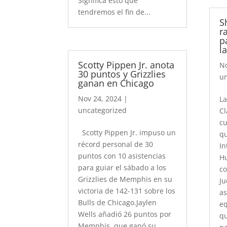
Significa esto que
tendremos el fin de...
S
r
p
l
Scotty Pippen Jr. anota
No
30 puntos y Grizzlies
un
ganan en Chicago
Nov 24, 2024
|
La
uncategorized
C
cu
Scotty Pippen Jr. impuso un
qu
récord personal de 30
In
puntos con 10 asistencias
Hu
para guiar el sábado a los
co
Grizzlies de Memphis en su
Ju
victoria de 142-131 sobre los
as
Bulls de Chicago.Jaylen
eq
Wells añadió 26 puntos por
qu
Memphis, que ganó su