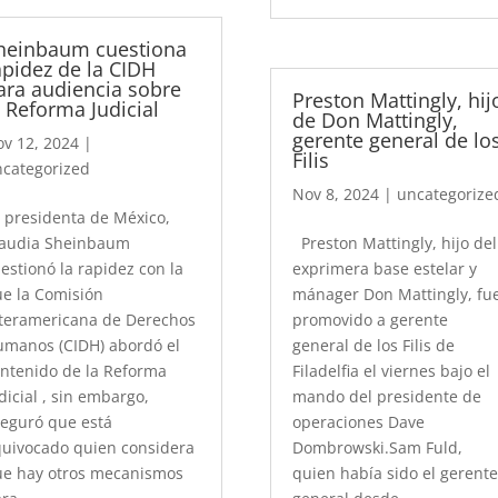
heinbaum cuestiona
apidez de la CIDH
ara audiencia sobre
Preston Mattingly, hij
a Reforma Judicial
de Don Mattingly,
gerente general de lo
v 12, 2024
|
Filis
categorized
Nov 8, 2024
|
uncategorize
 presidenta de México,
laudia Sheinbaum
Preston Mattingly, hijo del
estionó la rapidez con la
exprimera base estelar y
e la Comisión
mánager Don Mattingly, fu
teramericana de Derechos
promovido a gerente
manos (CIDH) abordó el
general de los Filis de
ntenido de la Reforma
Filadelfia el viernes bajo el
dicial , sin embargo,
mando del presidente de
eguró que está
operaciones Dave
uivocado quien considera
Dombrowski.Sam Fuld,
e hay otros mecanismos
quien había sido el gerent