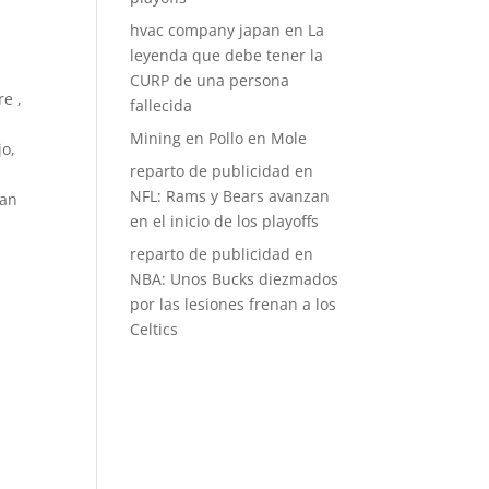
hvac company japan
en
La
leyenda que debe tener la
CURP de una persona
re ,
fallecida
Mining
en
Pollo en Mole
jo,
reparto de publicidad
en
NFL: Rams y Bears avanzan
ban
en el inicio de los playoffs
reparto de publicidad
en
NBA: Unos Bucks diezmados
por las lesiones frenan a los
Celtics